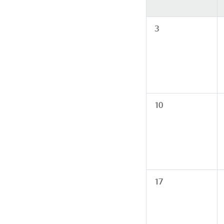
3
10
17