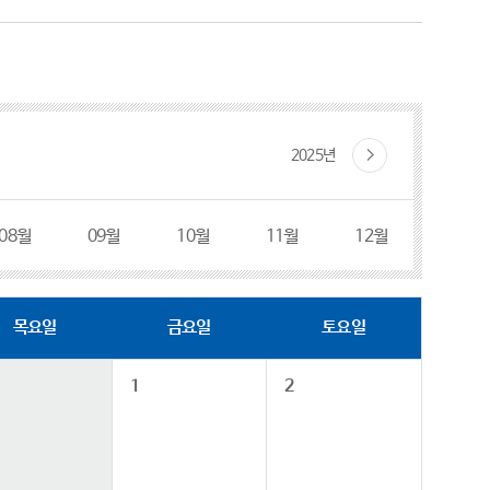
2025년
08월
09월
10월
11월
12월
목요일
금요일
토요일
1
2