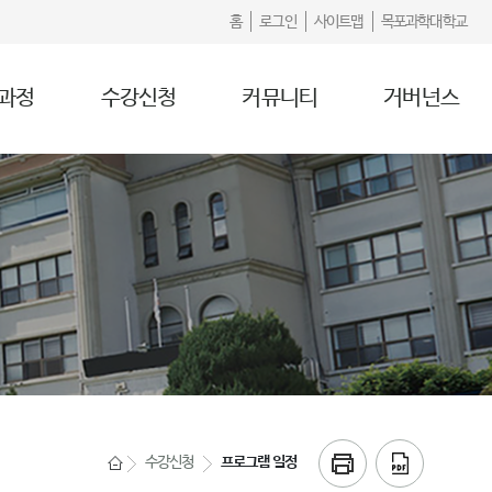
홈
로그인
사이트맵
목포과학대학교
과정
수강신청
커뮤니티
거버넌스
수강신청
프로그램 일정